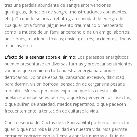
tras una pérdida abundante de sangre (intervenciones
quirúrgicas, donación de sangre, menstruaciones abundantes,
etc.). O cuando se nos arrebata gran cantidad de energía de
cualquier otra forma (algún evento traumático o inesperado
como la muerte de un familiar cercano o de un amigo; abortos;
adicciones; relaciones tóxicas; envidia; estrés; accidentes; líneas
telúricas; etc.)
Efecto de la esencia sobre el ánimo
: Los parásitos energéticos
pueden presentarse en diversas formas y provocar sentimientos
variados que requieren toda nuestra energía para poder
derrocarlos. Dolor de espalda, cansancio excesivo, dificultad
para dormir, visión borrosa, sensación de cargar una pesada
mochila... Muchas personas expresan que les cuesta salir
adelante aunque se esfuercen, o que los persiguen los insectos,
o que sufren de ansiedad, miedos repentinos, o que padecen
frecuentemente la tentación de quitarse la vida.
Con la esencia del Cactus de la Fuerza Vital podremos detectar
quién o qué nos roba la vitalidad en nuestra vida. Nos permite
entrar en contacto con la Tierra y abrir las puertas al flujo de