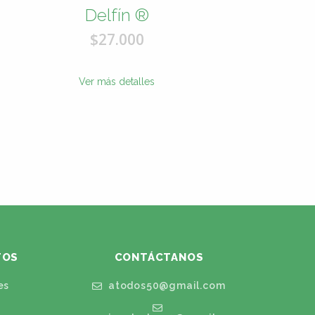
Delfín ®
El
An
$27.000
Ver más detalles
TOS
CONTÁCTANOS
es
atodos50@gmail.com