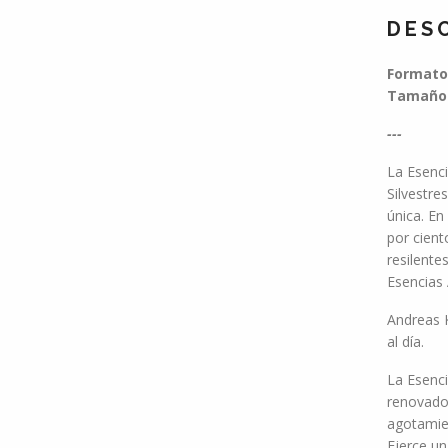
DES
Formato:
Tamaño:
---
La Esenci
Silvestre
única. En
por cient
resilente
Esencias 
Andreas K
al día.
La Esenci
renovado
agotamien
Ejerce un