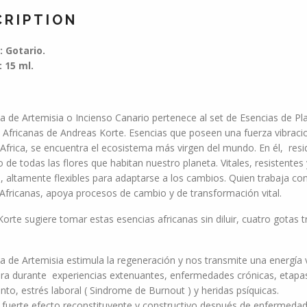
CRIPTION
 Gotario.
 15 ml.
a de Artemisia o Incienso Canario pertenece al set de Esencias de Pl
s Africanas de Andreas Korte. Esencias que poseen una fuerza vibraci
 Africa, se encuentra el ecosistema más virgen del mundo. En él, resid
o de todas las flores que habitan nuestro planeta. Vitales, resistentes 
s, altamente flexibles para adaptarse a los cambios. Quien trabaja co
Africanas, apoya procesos de cambio y de transformación vital.
orte sugiere tomar estas esencias africanas sin diluir, cuatro gotas 
a de Artemisia estimula la regeneración y nos transmite una energía v
ra durante experiencias extenuantes, enfermedades crónicas, etapa
to, estrés laboral ( Sindrome de Burnout ) y heridas psíquicas.
 fuerte efecto reconstituyente y constructivo después de enfermeda