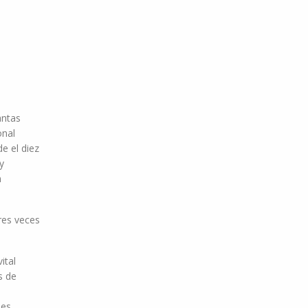
antas
onal
e el diez
y
n
tres veces
ital
s de
des