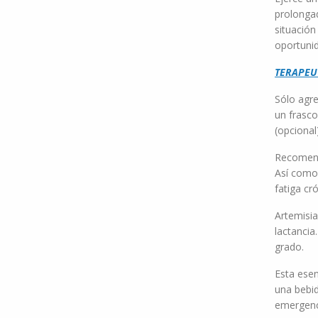
prolongad
situación
oportunid
TERAPEU
Sólo agre
un frasco
(opcional
Recomend
Así como
fatiga cr
Artemisia
lactanci
grado.
Esta esen
una bebid
emergenc