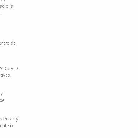
ad o la
o
entro de
or COVID.
tivas,
 y
 de
s frutas y
dente o