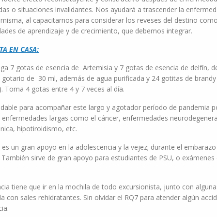
as o situaciones invalidantes. Nos ayudará a trascender la enfermed
 misma, al capacitarnos para considerar los reveses del destino com
ades de aprendizaje y de crecimiento, que debemos integrar.
TA EN CASA:
ga 7 gotas de esencia de Artemisia y 7 gotas de esencia de delfín, d
 gotario de 30 ml, además de agua purificada y 24 gotitas de brandy
). Toma 4 gotas entre 4 y 7 veces al día.
able para acompañar este largo y agotador período de pandemia p
 enfermedades largas como el cáncer, enfermedades neurodegenera
ónica, hipotiroidismo, etc.
 es un gran apoyo en la adolescencia y la vejez; durante el embarazo
a. También sirve de gran apoyo para estudiantes de PSU, o exámenes
cia tiene que ir en la mochila de todo excursionista, junto con alguna
a con sales rehidratantes. Sin olvidar el RQ7 para atender algún acci
ia.